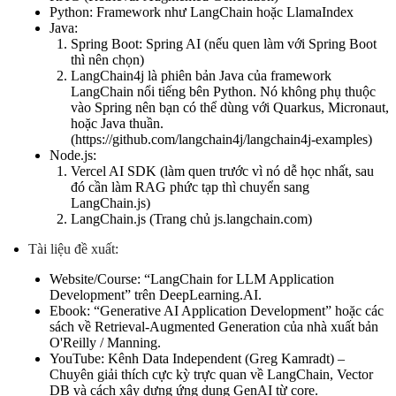
Python: Framework như LangChain hoặc LlamaIndex
Java:
Spring Boot: Spring AI (nếu quen làm với Spring Boot
thì nên chọn)
LangChain4j là phiên bản Java của framework
LangChain nổi tiếng bên Python. Nó không phụ thuộc
vào Spring nên bạn có thể dùng với Quarkus, Micronaut,
hoặc Java thuần.
(https://github.com/langchain4j/langchain4j-examples)
Node.js:
Vercel AI SDK (làm quen trước vì nó dễ học nhất, sau
đó cần làm RAG phức tạp thì chuyển sang
LangChain.js)
LangChain.js (Trang chủ js.langchain.com)
Tài liệu đề xuất:
Website/Course: “LangChain for LLM Application
Development” trên DeepLearning.AI.
Ebook: “Generative AI Application Development” hoặc các
sách về Retrieval-Augmented Generation của nhà xuất bản
O'Reilly / Manning.
YouTube: Kênh Data Independent (Greg Kamradt) –
Chuyên giải thích cực kỳ trực quan về LangChain, Vector
DB và cách xây dựng ứng dụng GenAI từ core.