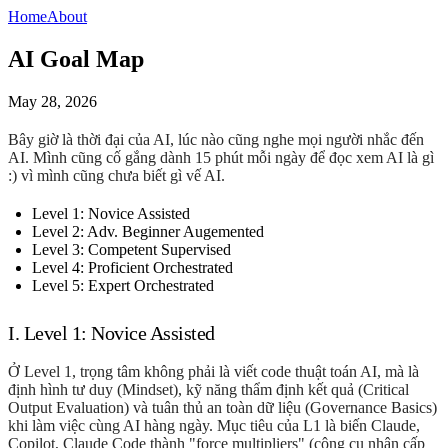
Home
About
AI Goal Map
May 28, 2026
Bây giờ là thời đại của AI, lúc nào cũng nghe mọi người nhắc đến
AI. Mình cũng cố gắng dành 15 phút mỗi ngày để đọc xem AI là gì
:) vì mình cũng chưa biết gì vế AI.
Level 1: Novice Assisted
Level 2: Adv. Beginner Augemented
Level 3: Competent Supervised
Level 4: Proficient Orchestrated
Level 5: Expert Orchestrated
I. Level 1: Novice Assisted
Ở Level 1, trọng tâm không phải là viết code thuật toán AI, mà là
định hình tư duy (
Mindset
), kỹ năng thẩm định kết quả (
Critical
Output Evaluation
) và tuân thủ an toàn dữ liệu (
Governance Basics
)
khi làm việc cùng AI hàng ngày. Mục tiêu của L1 là biến Claude,
Copilot, Claude Code thành "
force multipliers
" (công cụ nhân cấp