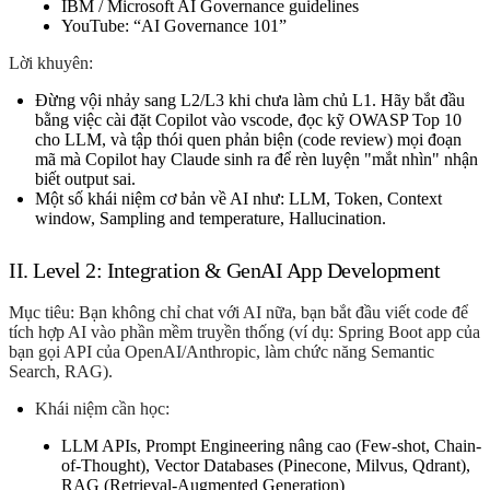
IBM / Microsoft AI Governance guidelines
YouTube: “AI Governance 101”
Lời khuyên
:
Đừng vội nhảy sang L2/L3 khi chưa làm chủ L1. Hãy bắt đầu
bằng việc cài đặt Copilot vào vscode, đọc kỹ
OWASP Top 10
cho LLM
, và tập thói quen phản biện (code review) mọi đoạn
mã mà Copilot hay Claude sinh ra để rèn luyện "mắt nhìn" nhận
biết output sai.
Một số khái niệm cơ bản về AI như: LLM, Token, Context
window, Sampling and temperature, Hallucination.
II. Level 2: Integration & GenAI App Development
Mục tiêu:
Bạn không chỉ chat với AI nữa, bạn bắt đầu viết code để
tích hợp AI vào phần mềm truyền thống (ví dụ: Spring Boot app của
bạn gọi API của OpenAI/Anthropic, làm chức năng Semantic
Search, RAG).
Khái niệm cần học:
LLM APIs, Prompt Engineering nâng cao (Few-shot, Chain-
of-Thought), Vector Databases (Pinecone, Milvus, Qdrant),
RAG (Retrieval-Augmented Generation)