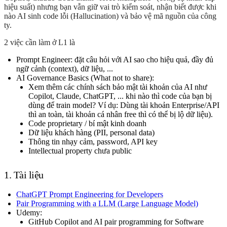
hiệu suất) nhưng bạn vẫn giữ vai trò kiểm soát, nhận biết được khi
nào AI sinh code lỗi (
Hallucination
) và bảo vệ mã nguồn của công
ty.
2 việc cần làm ở L1 là
Prompt Engineer
: đặt câu hỏi với AI sao cho hiệu quả, đầy đủ
ngữ cảnh (context), dữ liệu, ...
AI Governance Basics (What not to share)
:
Xem thêm các chính sách bảo mật tài khoản của AI như
Copilot, Claude, ChatGPT, ... khi nào thì code của bạn bị
dùng để train model? Ví dụ: Dùng tài khoản Enterprise/API
thì an toàn, tài khoản cá nhân free thì có thể bị lộ dữ liệu).
Code proprietary / bí mật kinh doanh
Dữ liệu khách hàng (PII, personal data)
Thông tin nhạy cảm, password, API key
Intellectual property chưa public
1. Tài liệu
ChatGPT Prompt Engineering for Developers
Pair Programming with a LLM (Large Language Model)
Udemy:
GitHub Copilot and AI pair programming for Software