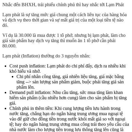
Nhắc đến BHXH, trái phiếu chính phủ thì hay nhắc tới
Lạm Phát
Lạm phát là sự tăng mức giá chung một cách liên tục của hàng hóa
và dịch vụ theo thời gian và sự mất giá trị của một loại tiền tệ nào
đó.
Ví dụ là 30.000 là mua được 1 tô phở, nhưng bị lạm phát, làm cho
giá sản phẩm hay dịch vụ tăng thì muốn ăn 1 tô phở cần phải
80.000.
Lạm phát (Inflation)
thường do 3 nguyên nhân:
Cost push inflation
: Lạm phát do chi phí đẩy, dịch ra nhiều khi
khó hiểu và nhớ.
Chi phí nhân công tăng, giá nhiên liệu tăng, giá mặc bằng
tăng --> sản lượng sản phẩm giảm, buộc phải tăng giá sản
phẩm lên.
Demand pull inflation
: Nhu cầu tăng, sức mua tăng làm khan
hiếm sản phẩm (cầu nhiều hơn cung) làm cho sản phẩm bị tăng
giá.
Chính phủ in thêm tiền
: Khi cung lượng tiền lưu hành trong
nước tăng, chẳng hạn do ngân hàng trung ương mua ngoại tệ
vào để giữ cho đồng tiền trong nước khỏi mất giá so với ngoại
tệ; hay do ngân hàng trung ương mua công trái theo yêu cầu của
nhà nước làm cho lượng tiền trong lưu thông tăng lên cũng là